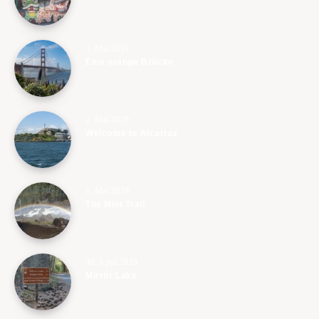
3. Mai 2019
Eine orange Brücke
2. Mai 2019
Welcome to Alcatraz
1. Mai 2019
The Mist Trail
30. April 2019
Mirror Lake