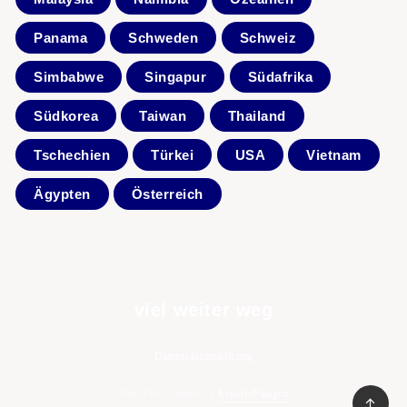
Panama
Schweden
Schweiz
Simbabwe
Singapur
Südafrika
Südkorea
Taiwan
Thailand
Tschechien
Türkei
USA
Vietnam
Ägypten
Österreich
viel weiter weg
Datenschutzerklärung
WordPress Theme by
EstudioPatagon