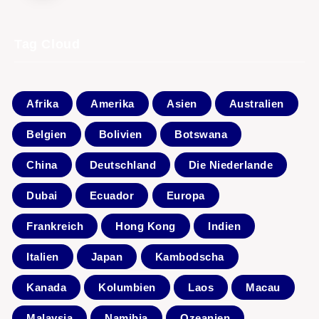
Tag Cloud
Afrika
Amerika
Asien
Australien
Belgien
Bolivien
Botswana
China
Deutschland
Die Niederlande
Dubai
Ecuador
Europa
Frankreich
Hong Kong
Indien
Italien
Japan
Kambodscha
Kanada
Kolumbien
Laos
Macau
Malaysia
Namibia
Ozeanien