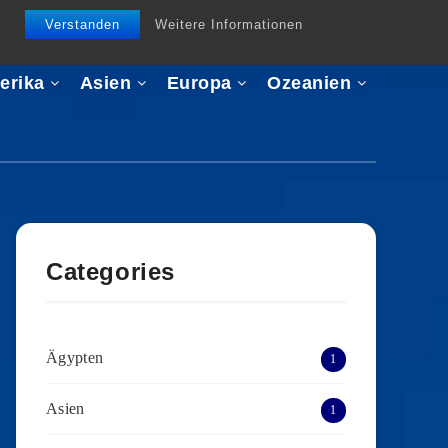
Verstanden
Weitere Informationen
erika
Asien
Europa
Ozeanien
Categories
Ägypten
1
Asien
1