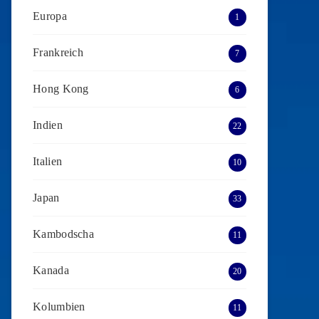
Europa
1
Frankreich
7
Hong Kong
6
Indien
22
Italien
10
Japan
33
Kambodscha
11
Kanada
20
Kolumbien
11