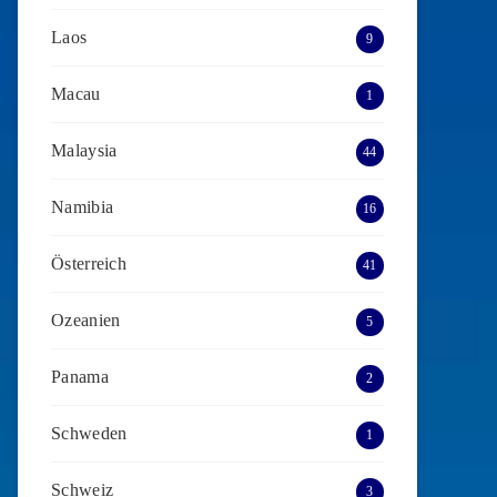
Laos
9
Macau
1
Malaysia
44
Namibia
16
Österreich
41
Ozeanien
5
Panama
2
Schweden
1
Schweiz
3