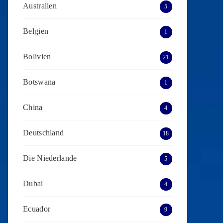
Australien
5
Belgien
1
Bolivien
21
Botswana
1
China
4
Deutschland
18
Die Niederlande
5
Dubai
4
Ecuador
9