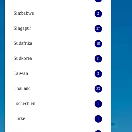
Simbabwe
2
Singapur
27
Südafrika
10
Südkorea
11
Taiwan
3
Thailand
33
Tschechien
1
Türkei
1