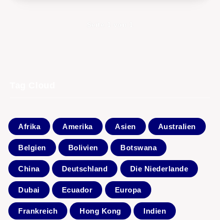
Seite 1 von 1
Tag Cloud
Afrika
Amerika
Asien
Australien
Belgien
Bolivien
Botswana
China
Deutschland
Die Niederlande
Dubai
Ecuador
Europa
Frankreich
Hong Kong
Indien