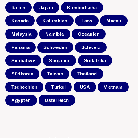
Italien
Japan
Kambodscha
Kanada
Kolumbien
Laos
Macau
Malaysia
Namibia
Ozeanien
Panama
Schweden
Schweiz
Simbabwe
Singapur
Südafrika
Südkorea
Taiwan
Thailand
Tschechien
Türkei
USA
Vietnam
Ägypten
Österreich