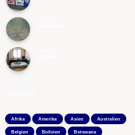
8. November 2019
Japan revisited
30. Mai 2014
im Ryokan
Tag Cloud
Afrika
Amerika
Asien
Australien
Belgien
Bolivien
Botswana