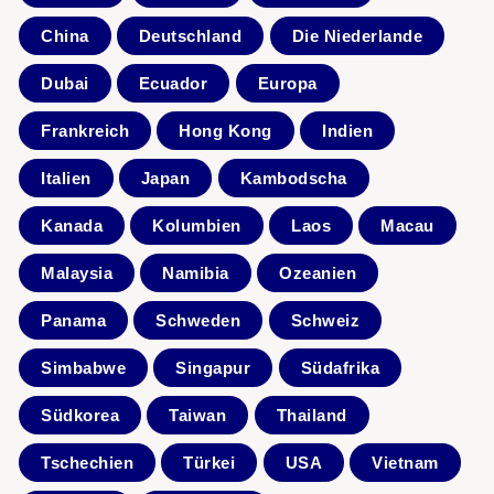
China
Deutschland
Die Niederlande
Dubai
Ecuador
Europa
Frankreich
Hong Kong
Indien
Italien
Japan
Kambodscha
Kanada
Kolumbien
Laos
Macau
Malaysia
Namibia
Ozeanien
Panama
Schweden
Schweiz
Simbabwe
Singapur
Südafrika
Südkorea
Taiwan
Thailand
Tschechien
Türkei
USA
Vietnam