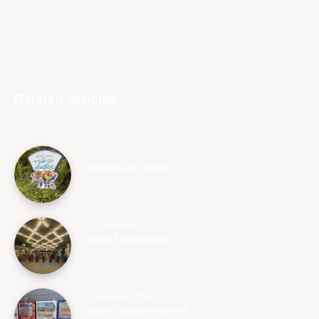
Related Articles
11. November 2019
Welcome to Tsukiji
10. November 2019
Tokyo Landscapes
9. November 2019
Japan, ausgeschlafen?