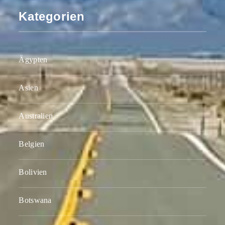
Kategorien
Ägypten
Asien
Australien
Belgien
Bolivien
Botswana