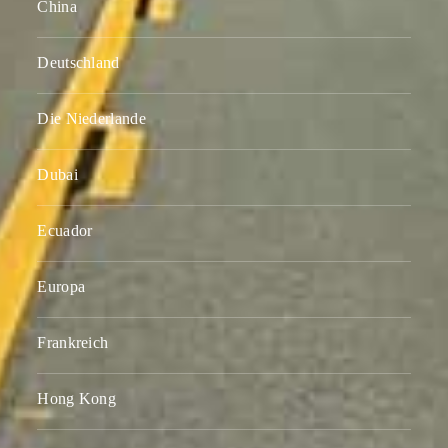
China
Deutschland
Die Niederlande
Dubai
Ecuador
Europa
Frankreich
Hong Kong