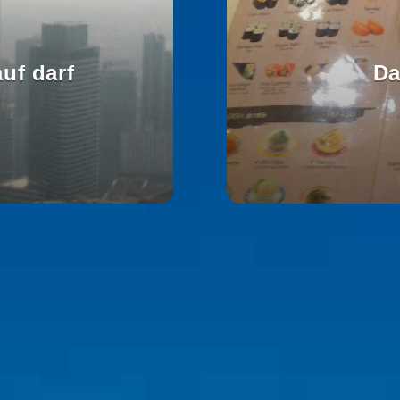
uf darf
Da