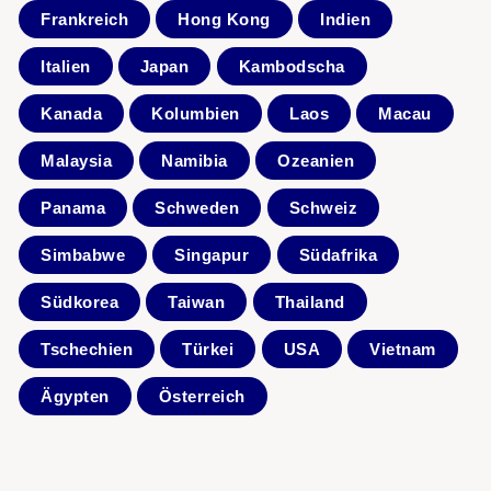
Frankreich
Hong Kong
Indien
Italien
Japan
Kambodscha
Kanada
Kolumbien
Laos
Macau
Malaysia
Namibia
Ozeanien
Panama
Schweden
Schweiz
Simbabwe
Singapur
Südafrika
Südkorea
Taiwan
Thailand
Tschechien
Türkei
USA
Vietnam
Ägypten
Österreich