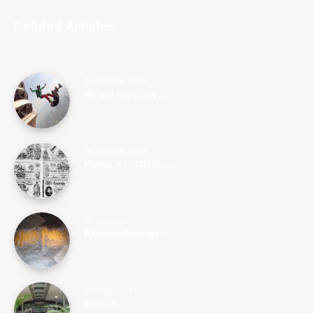
Related Articles
25. Oktober 2013
We are not crazy….
24. Oktober 2013
Money for nothing….
25. August 2012
Rätselauflösungen
24. August 2012
Warten…